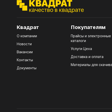
ЭГГ
Деко
Стол
Квадрат
Покупателям
мм
О компании
Прайсы и электронные
Стол
каталоги
кром
Новости
Услуги Цеха
Стол
Вакансии
лаки
Доставка и оплата
Контакты
Материалы для скачив
Стол
Документы
4100
Стол
ЛХД
R3 4
Мебе
07.
Плин
КРЕ