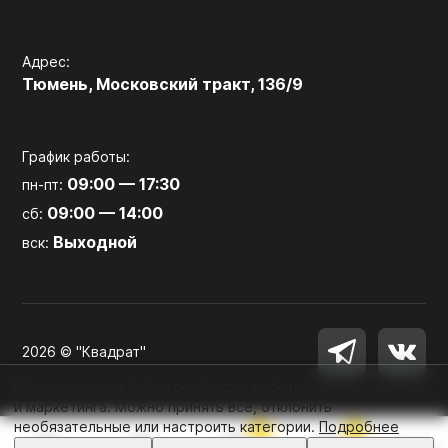
Адрес:
Тюмень, Московский тракт, 136/9
График работы:
09:00 — 17:30
пн-пт:
09:00 — 14:00
сб:
Выходной
вск:
2026 © "Квадрат"
Мы используем файлы cookie для работы сайта, аналитики
и маркетинга. Можно принять все, отклонить
необязательные или настроить категории.
Подробнее
0
0