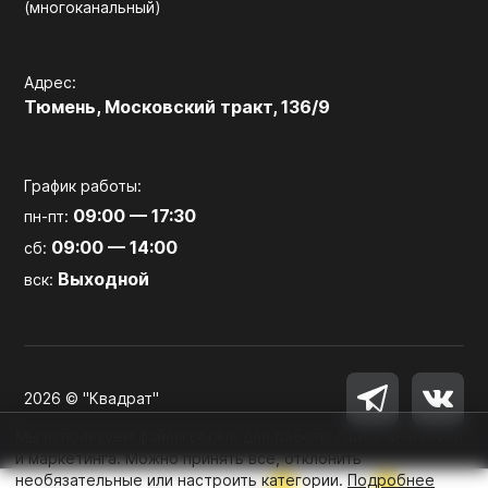
(многоканальный)
Адрес:
Тюмень, Московский тракт, 136/9
График работы:
09:00 — 17:30
пн-пт:
09:00 — 14:00
сб:
Выходной
вск:
2026 © "Квадрат"
Мы используем файлы cookie для работы сайта, аналитики
и маркетинга. Можно принять все, отклонить
необязательные или настроить категории.
Подробнее
0
0