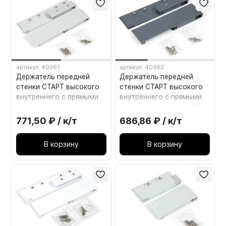
артикул: 40361
артикул: 40362
Держатель передней
Держатель передней
стенки СТАРТ высокого
стенки СТАРТ высокого
внутреннего с прямыми
внутреннего с прямыми
боковинами SBH64/GR
боковинами SBH64/GRPH
Серый
Графит
771,50 ₽ / к/т
686,86 ₽ / к/т
В корзину
В корзину