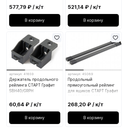
боковинами SBH63/GRPH
боковинами SBH63/W
577,79 ₽ / к/т
521,14 ₽ / к/т
Графит
Белый
В корзину
В корзину
артикул: 41859
артикул: 45089
Держатель продольного
Продольный
рейлинга СТАРТ Графит
прямоугольный рейлинг
SBH40/GRPH
для ящиков СТАРТ Графит
SBR09/GRPH/400
60,64 ₽ / к/т
268,20 ₽ / к/т
В корзину
В корзину