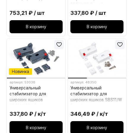
внутреннего высокого
SBS11/GR Серый
Белый
753,21 ₽ / шт
337,80 ₽ / шт
В корзину
В корзину
Новинка
артикул: 53038
артикул: 48350
Универсальный
Универсальный
стабилизатор для
стабилизатор для
широких ящиков
широких ящиков SBS11/W
SBS11/GRPH Графит
Белый
337,80 ₽ / к/т
346,49 ₽ / к/т
В корзину
В корзину