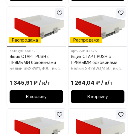
Распродажа
Распродажа
артикул: 45652
артикул: 44578
Ящик СТАРТ PUSH с
Ящик СТАРТ PUSH с
ПРЯМЫМИ боковинами
ПРЯМЫМИ боковинами
Белый SB28W.1/400, выс.
Белый SB28W.1/450, выс.
стенки 86мм
стенки 86мм
1 345,91 ₽ / к/т
1 264,04 ₽ / к/т
В корзину
В корзину