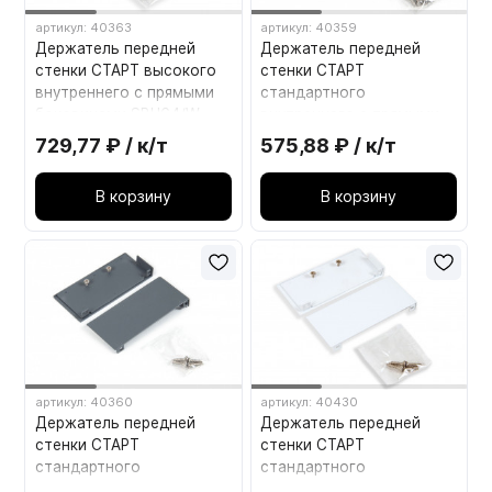
артикул: 40363
артикул: 40359
Держатель передней
Держатель передней
стенки СТАРТ высокого
стенки СТАРТ
внутреннего с прямыми
стандартного
боковинами SBH64/W
внутреннего с прямыми
Белый
боковинами SBH63/GR
729,77 ₽ / к/т
575,88 ₽ / к/т
Серый
В корзину
В корзину
артикул: 40360
артикул: 40430
Держатель передней
Держатель передней
стенки СТАРТ
стенки СТАРТ
стандартного
стандартного
внутреннего с прямыми
внутреннего с прямыми