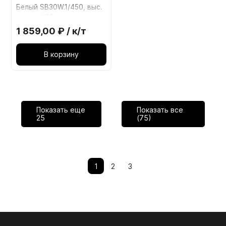
Белый SB30W.1/450, выс.
стенки 167мм
1 859,00 ₽ / к/т
В корзину
Показать еще
Показать все
25
(75)
1
2
3