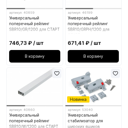
артикул: 40859
артикул: 46199
Универсальный
Универсальный
поперечный рейлинг
поперечный рейлинг
SBR10/GR/1200 для СТАРТ
SBR10/GRPH/1200 для
внутреннего высокого
СТАРТ внутреннего
Серый
высокого Графит
746,73 ₽ / шт
671,41 ₽ / шт
В корзину
В корзину
Новинка
артикул: 40860
артикул: 53040
Универсальный
Универсальный
поперечный рейлинг
стабилизатор для
SBR10/W/1200 для СТАРТ
широких ящиков