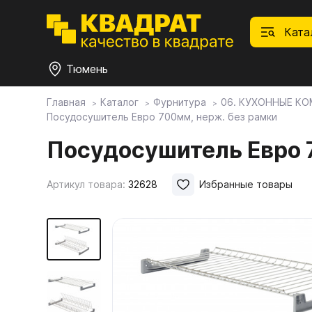
Ката
Тюмень
Главная
Каталог
Фурнитура
06. КУХОННЫЕ К
Посудосушитель Евро 700мм, нерж. без рамки
П
Ф
С
М
Ф
М
Плитные материалы
Посудосушитель Евро 
Фурнитура
Дек
01.
Ски
Артикул товара:
32628
Избранные товары
Това
1.1.
Мебе
Столешницы
оста
1.2.
Мой ЭГГЕР
1.3.
1.4.
Фасады
1.5.