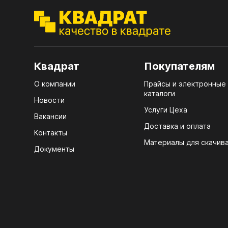
ЭГГ
Деко
Стол
мм
Квадрат
Покупателям
Стол
О компании
Прайсы и электронные
кром
каталоги
Новости
Услуги Цеха
Стол
Вакансии
лаки
Доставка и оплата
Контакты
Стол
Материалы для скачив
Документы
4100
Стол
ЛХД
R3 4
Мебе
07.
КРЕ
Плин