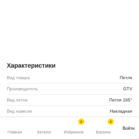
Мебельные образцы, каталоги
Характеристики
Вид товара
Петля
Производитель
GTV
Вид петли
Петля 165°
Вид навески
Накладная
Вид монтажа
Быстрый
0
0
Войти
Главная
Каталог
Избранное
Корзина
Тип открывания/закрывания
Плавное закрывание