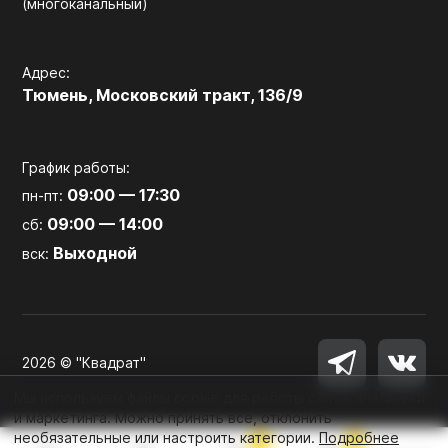
(многоканальный)
Адрес:
Тюмень, Московский тракт, 136/9
График работы:
09:00 — 17:30
пн-пт:
09:00 — 14:00
сб:
Выходной
вск:
2026 © "Квадрат"
Мы используем файлы cookie для работы сайта, аналитики
и маркетинга. Можно принять все, отклонить
необязательные или настроить категории.
Подробнее
0
0