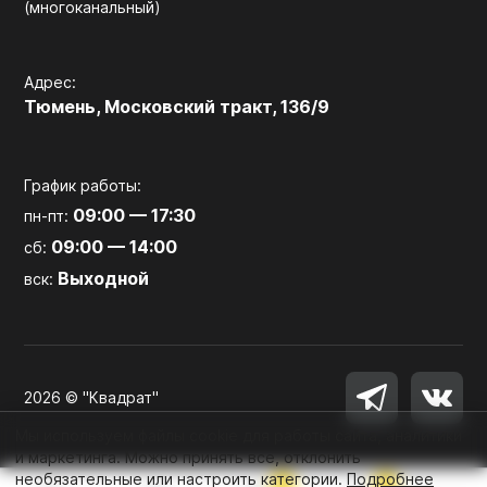
(многоканальный)
Адрес:
Тюмень, Московский тракт, 136/9
График работы:
09:00 — 17:30
пн-пт:
09:00 — 14:00
сб:
Выходной
вск:
2026 © "Квадрат"
Мы используем файлы cookie для работы сайта, аналитики
и маркетинга. Можно принять все, отклонить
необязательные или настроить категории.
Подробнее
0
0