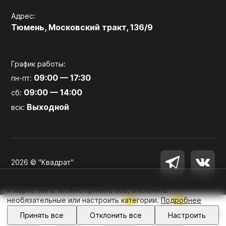
Адрес:
Тюмень, Московский тракт, 136/9
График работы:
09:00 — 17:30
пн-пт:
09:00 — 14:00
сб:
Выходной
вск:
2026 © "Квадрат"
Мы используем файлы cookie для работы сайта, аналитики
и маркетинга. Можно принять все, отклонить
необязательные или настроить категории.
Подробнее
0
0
Войти
Принять все
Отклонить все
Настроить
Главная
Каталог
Избранное
Корзина