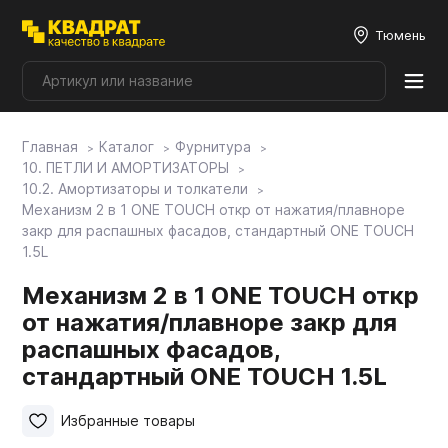
Тюмень
Главная
Каталог
Фурнитура
Плитные материалы
10. ПЕТЛИ И АМОРТИЗАТОРЫ
10.2. Амортизаторы и толкатели
Механизм 2 в 1 ONE TOUCH откр от нажатия/плавноре
Фурнитура
закр для распашных фасадов, стандартный ONE TOUCH
1.5L
Столешницы
Механизм 2 в 1 ONE TOUCH откр
от нажатия/плавноре закр для
распашных фасадов,
Мой ЭГГЕР
стандартный ONE TOUCH 1.5L
Фасады
Избранные товары