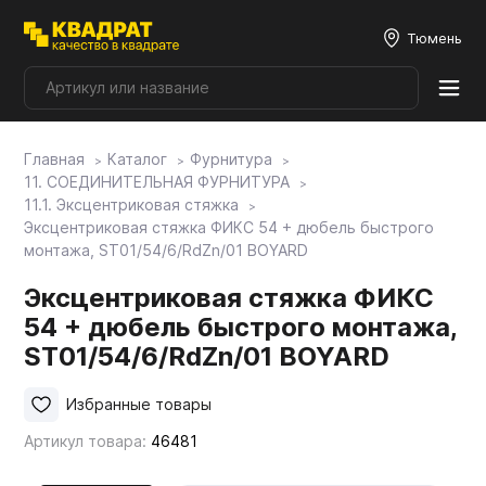
Тюмень
Главная
Каталог
Фурнитура
Плитные материалы
11. СОЕДИНИТЕЛЬНАЯ ФУРНИТУРА
11.1. Эксцентриковая стяжка
Эксцентриковая стяжка ФИКС 54 + дюбель быстрого
Фурнитура
монтажа, ST01/54/6/RdZn/01 BOYARD
Эксцентриковая стяжка ФИКС
Столешницы
54 + дюбель быстрого монтажа,
ST01/54/6/RdZn/01 BOYARD
Мой ЭГГЕР
Избранные товары
Артикул товара:
46481
Фасады