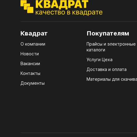
ЭГГ
Деко
Стол
Квадрат
Покупателям
мм
О компании
Прайсы и электронные
Стол
каталоги
кром
Новости
Услуги Цеха
Стол
Вакансии
лаки
Доставка и оплата
Контакты
Материалы для скачив
Стол
Документы
4100
Стол
ЛХД
R3 4
Мебе
07.
Плин
КРЕ