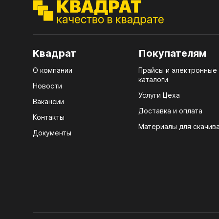
ЭГГ
Деко
Стол
Квадрат
Покупателям
мм
О компании
Прайсы и электронные
Стол
каталоги
кром
Новости
Услуги Цеха
Стол
Вакансии
лаки
Доставка и оплата
Контакты
Материалы для скачив
Стол
Документы
4100
Стол
ЛХД
R3 4
Мебе
07.
Плин
КРЕ