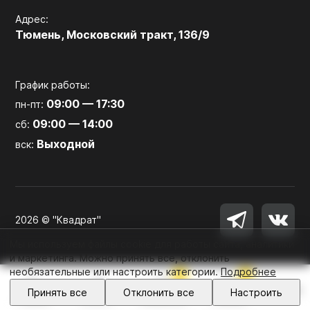
Адрес:
Тюмень, Московский тракт, 136/9
График работы:
09:00 — 17:30
пн-пт:
09:00 — 14:00
сб:
Выходной
вск:
2026 © "Квадрат"
Мы используем файлы cookie для работы сайта, аналитики
и маркетинга. Можно принять все, отклонить
необязательные или настроить категории.
Подробнее
0
0
Войти
Принять все
Отклонить все
Настроить
Главная
Каталог
Избранное
Корзина