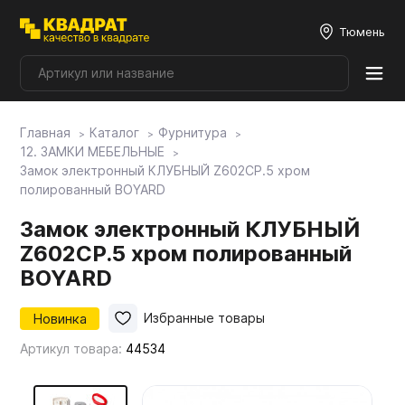
Тюмень
Главная
Каталог
Фурнитура
Плитные материалы
12. ЗАМКИ МЕБЕЛЬНЫЕ
Замок электронный КЛУБНЫЙ Z602CP.5 хром
полированный BOYARD
Фурнитура
Замок электронный КЛУБНЫЙ
Z602CP.5 хром полированный
Столешницы
BOYARD
Мой ЭГГЕР
Новинка
Избранные товары
Артикул товара:
44534
Фасады