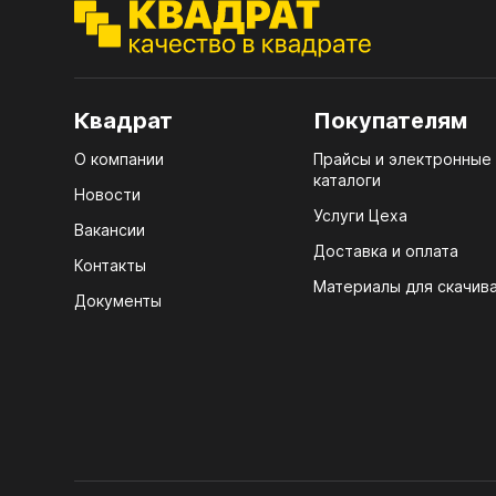
ЭГГ
Деко
Стол
Квадрат
Покупателям
мм
О компании
Прайсы и электронные
Стол
каталоги
кром
Новости
Услуги Цеха
Стол
Вакансии
лаки
Доставка и оплата
Контакты
Материалы для скачив
Стол
Документы
4100
Стол
ЛХД
R3 4
Мебе
07.
Плин
КРЕ