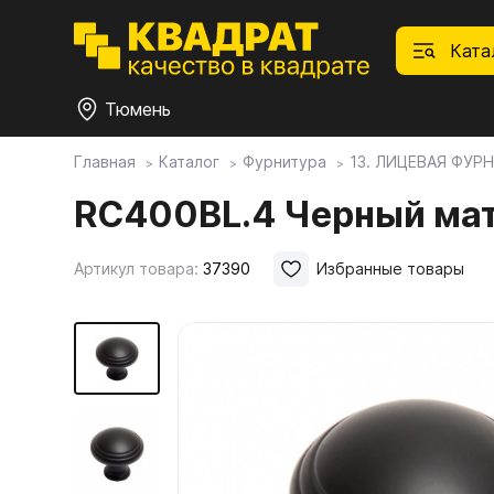
Ката
Тюмень
Главная
Каталог
Фурнитура
13. ЛИЦЕВАЯ ФУР
П
Ф
С
М
Ф
М
RC400BL.4 Черный ма
Плитные материалы
Артикул товара:
37390
Избранные товары
Фурнитура
Дек
01.
Ски
Това
1.1.
Мебе
Столешницы
оста
1.2.
Мой ЭГГЕР
1.3.
1.4.
Фасады
1.5.