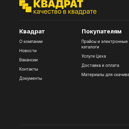
ЭГГ
Деко
Стол
Квадрат
Покупателям
мм
О компании
Прайсы и электронные
Стол
каталоги
кром
Новости
Услуги Цеха
Стол
Вакансии
лаки
Доставка и оплата
Контакты
Материалы для скачив
Стол
Документы
4100
Стол
ЛХД
R3 4
Мебе
07.
Плин
КРЕ