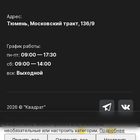
Адрес:
Тюмень, Московский тракт, 136/9
График работы:
09:00 — 17:30
пн-пт:
09:00 — 14:00
сб:
Выходной
вск:
2026 © "Квадрат"
Мы используем файлы cookie для работы сайта, аналитики
и маркетинга. Можно принять все, отклонить
необязательные или настроить категории.
Подробнее
0
0
Войти
Принять все
Отклонить все
Настроить