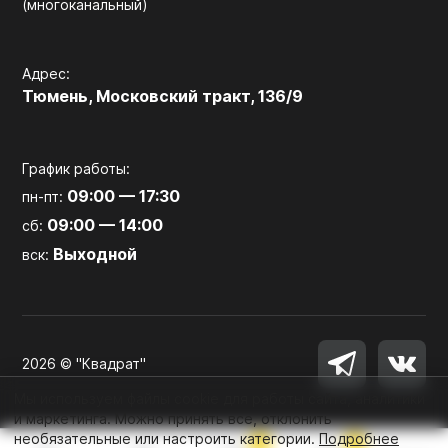
(многоканальный)
Адрес:
Тюмень, Московский тракт, 136/9
График работы:
09:00 — 17:30
пн-пт:
09:00 — 14:00
сб:
Выходной
вск:
2026 © "Квадрат"
Мы используем файлы cookie для работы сайта, аналитики
и маркетинга. Можно принять все, отклонить
необязательные или настроить категории.
Подробнее
0
0