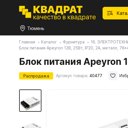
Ката
Тюмень
Главная
Каталог
Фурнитура
16. ЭЛЕКТРОТЕХН
Блок питания Apeyron 12В, 25Вт, IP20, 2А, металл, 78
П
Ф
С
М
Ф
М
Плитные материалы
Блок питания Apeyron 
Фурнитура
Дек
01.
Ски
Распродажа
Артикул товара:
40477
Изб
Това
1.1.
Мебе
Столешницы
оста
1.2.
Мой ЭГГЕР
1.3.
1.4.
Фасады
1.5.