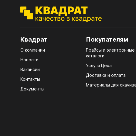
ЭГГ
Деко
Стол
мм
Квадрат
Покупателям
Стол
О компании
Прайсы и электронные
кром
каталоги
Новости
Услуги Цеха
Стол
Вакансии
лаки
Доставка и оплата
Контакты
Стол
Материалы для скачив
Документы
4100
Стол
ЛХД
R3 4
Мебе
07.
КРЕ
Плин