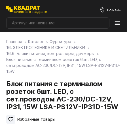
Тюмень
Главная
Каталог
Фурнитура
Плитные материалы
16. ЭЛЕКТРОТЕХНИКА И СВЕТИЛЬНИКИ
16.6. Блоки питания, контроллеры, диммеры
Блок питания с терминалом розеток 6шт. LED, с
Фурнитура
сет.проводом AC-230/DC-12V, IP31, 15W LSA-PS12V-IP31D-
15W
Столешницы
Блок питания с терминалом
розеток 6шт. LED, с
сет.проводом AC-230/DC-12V,
Мой ЭГГЕР
IP31, 15W LSA-PS12V-IP31D-15W
Фасады
Избранные товары