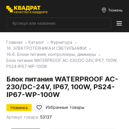
Тюмень
Главная
Каталог
Фурнитура
Плитные материалы
16. ЭЛЕКТРОТЕХНИКА И СВЕТИЛЬНИКИ
16.6. Блоки питания, контроллеры, диммеры
Блок питания WATERPROOF AC-230/DC-24V, IP67, 100W,
Фурнитура
PS24-IP67-WP-100W
Блок питания WATERPROOF AC-
Столешницы
230/DC-24V, IP67, 100W, PS24-
IP67-WP-100W
Мой ЭГГЕР
Новинка
Избранные товары
Артикул товара:
53137
Фасады