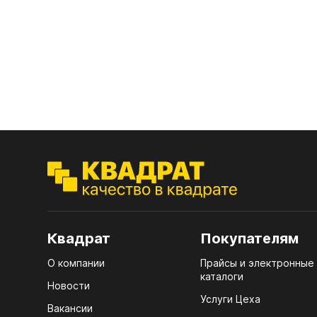
16.5
ЛХД
16.6.
дим
16.7
16.8
свет
19.
19.1.
19.2
Квадрат
Покупателям
19.3.
О компании
Прайсы и электронные
19.4
каталоги
Новости
Услуги Цеха
19.5
Вакансии