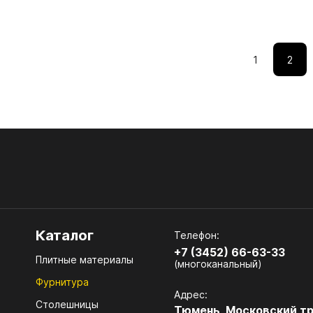
. Накладные светильники
Ф Кроношпан
МДФ ЭГГЕР
 Блоки питания, контроллеры,
1
2
меры
. Светодиодная подсветка
. Профили и соединители для
одиодных лент
 РЕМОНТНЫЕ МАТЕРИАЛЫ
 Воск
. Штрих
Каталог
Телефон:
 Клей и силикон
+7 (3452) 66-63-33
Плитные материалы
(многоканальный)
. Карандаш
Фурнитура
Адрес:
. Маркер
Столешницы
Тюмень, Московский тр