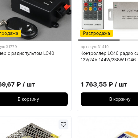
система VITRA
5.09. Гардеробная систе
5.10. Стеллажная система
продажа
Распродажа
5.11. Каркасная система 
ул: 31779
артикул: 31410
ер с радиопультом LC40
Контроллер LC46 радио с
12V/24V 144W/288W LC46
адные полотна РЕХАУ
Плиты ТСС CLEAF
69,67 ₽ / шт
1 763,55 ₽ / шт
В корзину
В корзину
 ТРУБЫ И СИСТЕМЫ
08. СИСТЕМЫ ВЫДВ
ПЕЖА
ЯЩИКОВ