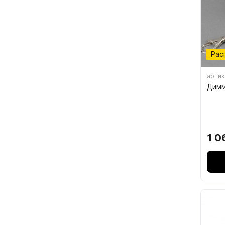
Рас
артик
Димм
Фас
1 0
07.
КРЕ