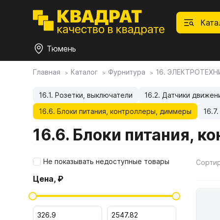
Ката
Тюмень
Главная
Каталог
Фурнитура
16. ЭЛЕКТРОТЕХН
П
Ф
С
М
Ф
М
Плитные материалы
16.1. Розетки, выключатели
16.2. Датчики движен
16.6. Блоки питания, контроллеры, диммеры
16.7
Фурнитура
Дек
01.
Ски
16.6. Блоки питания, 
Това
1.1.
Мебе
Столешницы
оста
Не показывать недоступные товары
Сорти
1.2.
Цена, ₽
Мой ЭГГЕР
1.3.
1.4.
Фасады
1.5.