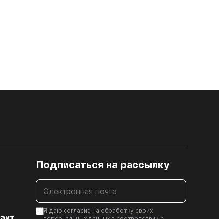
Шлифованная ДВП, ХДФ
20. ПРОЧЕЕ
20.01. Скотч двусторонний
20.02. Заглушки
Подписаться на рассылку
20.03. Поворотный механизм под ТВ
20.04. Муфта для установки ручки в
стекле
Я даю согласие на обработку своих
акт,
20.05. Шпингалет
персональных данных в соответствии с