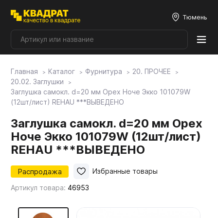
Тюмень
Главная
Каталог
Фурнитура
20. ПРОЧЕЕ
Плитные материалы
20.02. Заглушки
Заглушка самокл. d=20 мм Орех Ноче Экко 101079W
(12шт/лист) REHAU ***ВЫВЕДЕНО
Фурнитура
Заглушка самокл. d=20 мм Орех
Ноче Экко 101079W (12шт/лист)
Столешницы
REHAU ***ВЫВЕДЕНО
Мой ЭГГЕР
Распродажа
Избранные товары
Артикул товара:
46953
Фасады