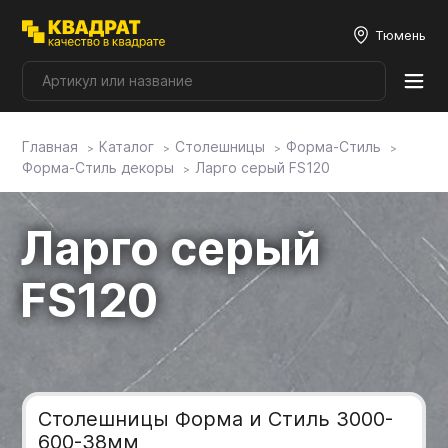
Тюмень
Главная
Каталог
Столешницы
Форма-Стиль
Плитные материалы
Форма-Стиль декоры
Ларго серый FS120
Фурнитура
Ларго серый
Столешницы
FS120
Мой ЭГГЕР
Фасады
Столешницы Форма и Стиль 3000-
600-38мм