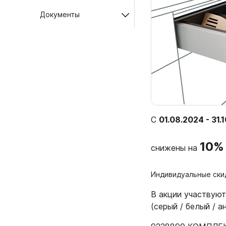
Документы
1.6.
Мебельные образцы, каталоги
04.
4.1.
4.2.
подв
4.3.
С
01.08.2024 - 31.
4.4.
10%
Фас
4.5.
снижены на
4.6. 
Индивидуальные ски
Стоп
В акции участвуют
Упло
(серый / белый / а
Шлег