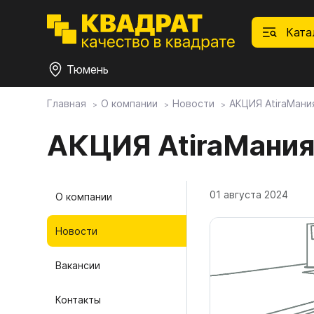
Ката
Тюмень
Главная
О компании
Новости
АКЦИЯ AtiraМани
П
Ф
С
М
Ф
М
Плитные материалы
АКЦИЯ AtiraМани
Фурнитура
Дек
01.
Ски
01 августа 2024
О компании
Това
1.1.
Мебе
Столешницы
оста
Новости
1.2.
Мой ЭГГЕР
1.3.
Вакансии
1.4.
Контакты
Фасады
1.5.