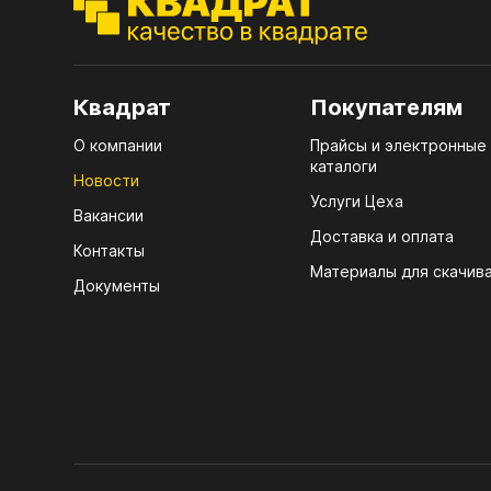
7.1.
(тру
Стол
4100
7.2.
Стол
Квадрат
Покупателям
7.3.
R3 4
д25)
О компании
Прайсы и электронные
Мебе
каталоги
7.4.
Новости
Услуги Цеха
Плин
Вакансии
7.5.
ЛХД
Доставка и оплата
Кром
Контакты
Материалы для скачив
Документы