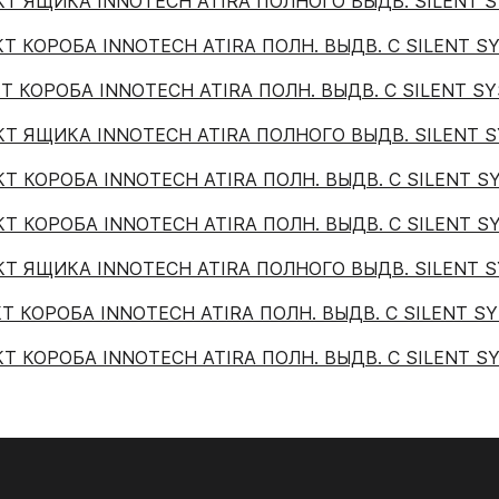
Т ЯЩИКА INNOTECH ATIRA ПОЛНОГО ВЫДВ. SILENT SY
система VITRA
Т КОРОБА INNOTECH ATIRA ПОЛН. ВЫДВ. С SILENT SY
5.09. Гардеробная систе
Т КОРОБА INNOTECH ATIRA ПОЛН. ВЫДВ. С SILENT SYS
5.10. Стеллажная система
Т ЯЩИКА INNOTECH ATIRA ПОЛНОГО ВЫДВ. SILENT SY
5.11. Каркасная система 
Т КОРОБА INNOTECH ATIRA ПОЛН. ВЫДВ. С SILENT SY
 Kastamonu
PerfectSense ЭГГЕР
Т КОРОБА INNOTECH ATIRA ПОЛН. ВЫДВ. С SILENT SY
PerfectSense
ЕР
Плинтус Термопласт
Т ЯЩИКА INNOTECH ATIRA ПОЛНОГО ВЫДВ. SILENT SY
PerfectSense Smart
ры столешниц ЭГГЕР
Плинтус 120
Т КОРОБА INNOTECH ATIRA ПОЛН. ВЫДВ. С SILENT SY
PerfectSense Top
ешницы ЭГГЕР R3 4100-600-38
Заглушки 120
Т КОРОБА INNOTECH ATIRA ПОЛН. ВЫДВ. С SILENT SY
PerfectSense Лакированн
Уголки 120
ешницы ЭГГЕР с торцевой
Плинтус 850
кой 4100-650-38 мм
 ТРУБЫ И СИСТЕМЫ
08. СИСТЕМЫ ВЫДВ
Плинтус ЦЕЗАРЬ
ПЕЖА
ЯЩИКОВ
ешницы ЭГГЕР PerfectSense
рованные 4100-650-38 мм