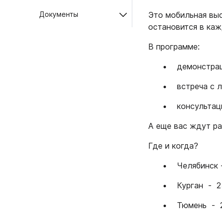
Документы
Это мобильная выс
1.6.
Мебельные образцы, каталоги
остановится в ка
04.
В программе:
4.1.
• демонстраци
4.2.
• встреча с л
подв
• консультаци
4.3.
Фас
А еще вас ждут ра
4.4.
4.5.
Где и когда?
4.6. 
• Челябинск -
Стоп
• Курган - 2
Упло
• Тюмень - 2
Шлег