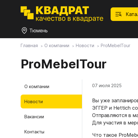
Ката
Тюмень
Главная
О компании
Новости
ProMebelTour
П
Ф
С
М
Ф
М
Плитные материалы
ProMebelTour
Фурнитура
Дек
01.
Ски
07 июля 2025
О компании
Това
1.1.
Мебе
Столешницы
оста
Вы уже запланиро
Новости
1.2.
ЭГГЕР и Hettich с
Мой ЭГГЕР
1.3.
Отправляются в ма
Вакансии
Для участия в мер
1.4.
Контакты
Фасады
Что такое ProMebe
1.5.