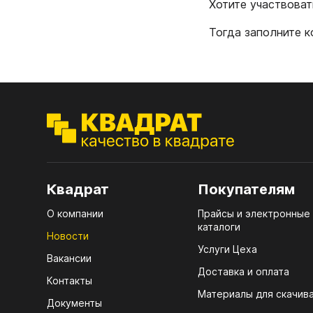
Хотите участвоват
МДФ
Тогда заполните 
ЭГГ
Деко
Стол
мм
Стол
кром
Квадрат
Покупателям
Стол
О компании
Прайсы и электронные
лаки
каталоги
Новости
Стол
Услуги Цеха
4100
Вакансии
Доставка и оплата
07.
Контакты
Стол
КРЕ
Материалы для скачив
R3 4
Документы