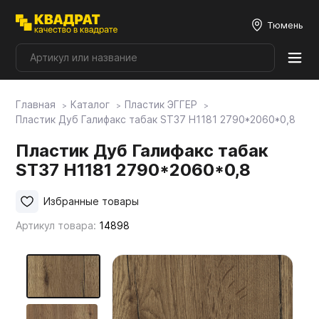
Тюмень
Главная
Каталог
Пластик ЭГГЕР
Плитные материалы
Пластик Дуб Галифакс табак ST37 Н1181 2790*2060*0,8
Пластик Дуб Галифакс табак
Фурнитура
ST37 Н1181 2790*2060*0,8
Столешницы
Избранные товары
Артикул товара:
14898
Мой ЭГГЕР
Фасады