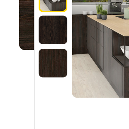
1.6.
Мебельные образцы, каталоги
04.
4.1.
4.2.
подв
4.3.
4.4.
4.5.
Фас
4.6. 
Стоп
Упло
Шлег