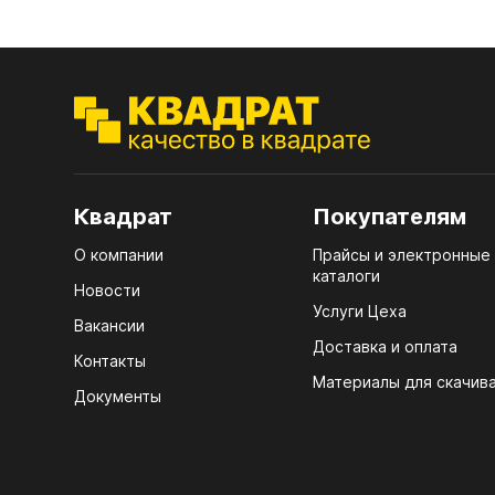
7.1.
Стол
(тру
лаки
7.2.
Стол
4100
7.3.
д25)
Стол
R3 4
7.4.
Квадрат
Покупателям
Мебе
7.5.
О компании
Прайсы и электронные
Плин
каталоги
Новости
Кром
ЛХД
Услуги Цеха
Вакансии
Доставка и оплата
Контакты
Материалы для скачив
Документы