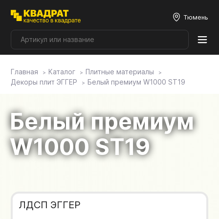
Тюмень
Главная
Каталог
Плитные материалы
Плитные материалы
Декоры плит ЭГГЕР
Белый премиум W1000 ST19
Фурнитура
Белый премиум
Столешницы
W1000 ST19
Мой ЭГГЕР
Фасады
ЛДСП ЭГГЕР