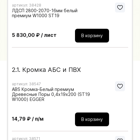
артикул: 38428
Мебельные образцы, каталоги
ЛДСП 2800-2070-16мм белый
премиум W1000 ST19
5 830,00 ₽ / лист
В корзину
2.1. Кромка АБС и ПВХ
артикул: 38547
ABS Кромка-Белый премиум
Древесные Поры 0,4х19х200 (ST19
W1000) EGGER
14,79 ₽ / п/м
В корзину
артикул: 38571