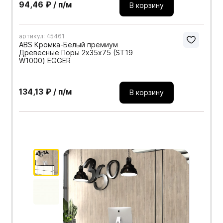
94,46 ₽ / п/м
В корзину
артикул: 45461
ABS Кромка-Белый премиум
Древесные Поры 2х35х75 (ST19
W1000) EGGER
134,13 ₽ / п/м
В корзину