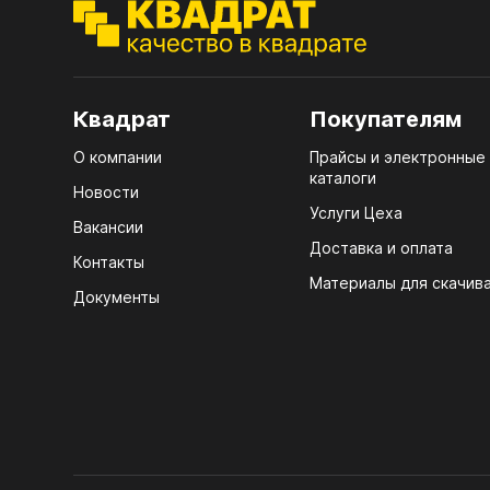
ЭГГ
Деко
Стол
Квадрат
Покупателям
мм
О компании
Прайсы и электронные
Стол
каталоги
кром
Новости
Услуги Цеха
Стол
Вакансии
лаки
Доставка и оплата
Контакты
Материалы для скачив
Стол
Документы
4100
Стол
ЛХД
R3 4
Мебе
07.
Плин
КРЕ