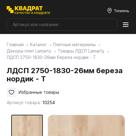
Тюмень
Главная
Каталог
Плитные материалы
Плитные материалы
Декоры плит Lamarty
Товары ЛДСП Lamarty
ЛДСП 2750-1830-26мм береза нордик - T
Фурнитура
ЛДСП 2750-1830-26мм береза
нордик - T
Столешницы
Избранные товары
Артикул товара:
10254
Мой ЭГГЕР
Фасады