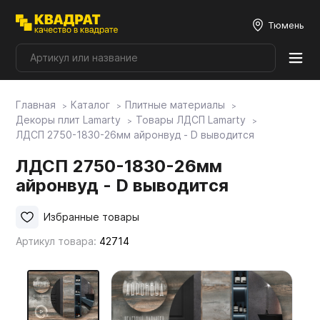
Тюмень
Главная
Каталог
Плитные материалы
Плитные материалы
Декоры плит Lamarty
Товары ЛДСП Lamarty
ЛДСП 2750-1830-26мм айронвуд - D выводится
Фурнитура
ЛДСП 2750-1830-26мм
айронвуд - D выводится
Столешницы
Избранные товары
Артикул товара:
42714
Мой ЭГГЕР
Фасады