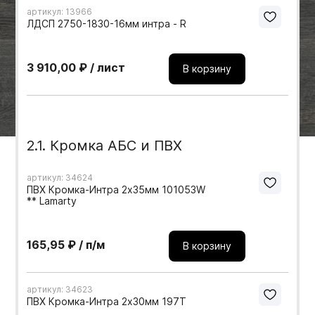
артикул: 13966
Мебельные образцы, каталоги
ЛДСП 2750-1830-16мм интра - R
3 910,00 ₽ / лист
В корзину
2.1. Кромка АБС и ПВХ
артикул: 34624
ПВХ Кромка-Интра 2х35мм 101053W
** Lamarty
165,95 ₽ / п/м
В корзину
артикул: 34623
ПВХ Кромка-Интра 2х30мм 197T