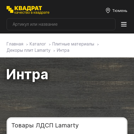
Тюмень
Главная
Каталог
Плитные материалы
Плитные материалы
Декоры плит Lamarty
Интра
Фурнитура
Интра
Столешницы
Мой ЭГГЕР
Фасады
Товары ЛДСП Lamarty