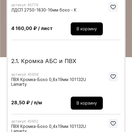
артикул: 45779
Мебельные образцы, каталоги
ЛДСП 2750-1830-16мм бохо - К
4 160,00 ₽ / лист
В корзину
2.1. Кромка АБС и ПВХ
артикул: 45958
ПВХ Кромка-Бохо 0,8х19мм 101132U
Lamarty
28,50 ₽ / п/м
В корзину
артикул: 45952
ПВХ Кромка-Бохо 0,4х19мм 101132U
Lamarty