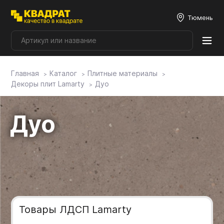
Тюмень
Главная
Каталог
Плитные материалы
Плитные материалы
Декоры плит Lamarty
Дуо
Фурнитура
Дуо
Столешницы
Мой ЭГГЕР
Фасады
Товары ЛДСП Lamarty