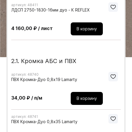
артикул: 48411
Мебельные образцы, каталоги
ЛДСП 2750-1830-16мм дуо - К REFLEX
4 160,00 ₽ / лист
В корзину
2.1. Кромка АБС и ПВХ
артикул: 48740
ПВХ Кромка-Дуо 0,8х19 Lamarty
34,00 ₽ / п/м
В корзину
артикул: 48741
ПВХ Кромка-Дуо 0,8х35 Lamarty