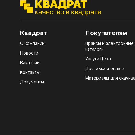
ЭГГ
Деко
Стол
Квадрат
Покупателям
мм
О компании
Прайсы и электронные
Стол
каталоги
кром
Новости
Услуги Цеха
Стол
Вакансии
лаки
Доставка и оплата
Контакты
Материалы для скачив
Стол
Документы
4100
Стол
ЛХД
R3 4
Мебе
07.
Плин
КРЕ