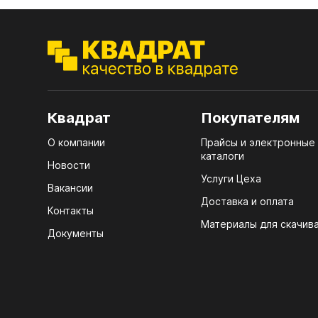
ЭГГ
Деко
Стол
мм
Квадрат
Покупателям
Стол
кром
О компании
Прайсы и электронные
каталоги
Новости
Стол
Услуги Цеха
лаки
Вакансии
Доставка и оплата
Стол
Контакты
4100
Материалы для скачив
Документы
Стол
ЛХД
R3 4
07.
Мебе
КРЕ
Плин