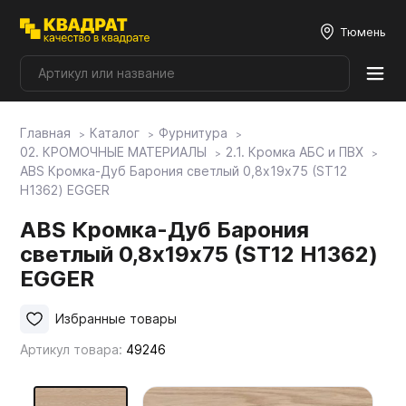
Тюмень
Главная
Каталог
Фурнитура
Плитные материалы
02. КРОМОЧНЫЕ МАТЕРИАЛЫ
2.1. Кромка АБС и ПВХ
ABS Кромка-Дуб Барония светлый 0,8х19х75 (ST12
H1362) EGGER
Фурнитура
ABS Кромка-Дуб Барония
светлый 0,8х19х75 (ST12 H1362)
Столешницы
EGGER
Мой ЭГГЕР
Избранные товары
Артикул товара:
49246
Фасады