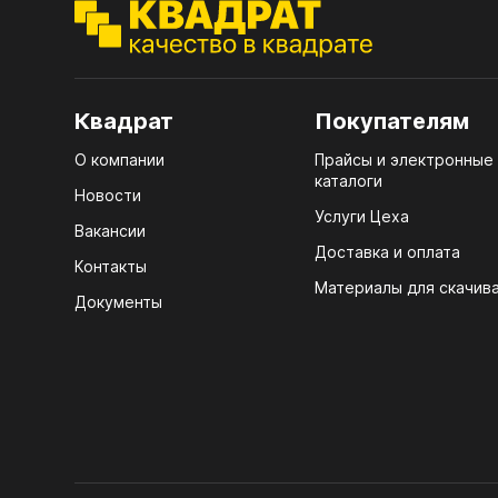
ЭГГ
Деко
Стол
Квадрат
Покупателям
мм
О компании
Прайсы и электронные
Стол
каталоги
кром
Новости
Услуги Цеха
Стол
Вакансии
лаки
Доставка и оплата
Контакты
Материалы для скачив
Стол
Документы
4100
Стол
ЛХД
R3 4
Мебе
07.
Плин
КРЕ