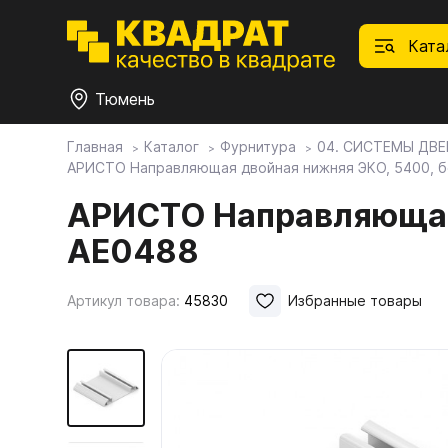
Ката
Тюмень
Главная
Каталог
Фурнитура
04. СИСТЕМЫ ДВЕ
АРИСТО Направляющая двойная нижняя ЭКО, 5400, б
П
Ф
С
М
Ф
М
Плитные материалы
АРИСТО Направляющая 
AE0488
Фурнитура
Дек
01.
Ски
Това
1.1.
Мебе
Артикул товара:
45830
Избранные товары
Столешницы
оста
1.2.
Мой ЭГГЕР
1.3.
1.4.
Фасады
1.5.