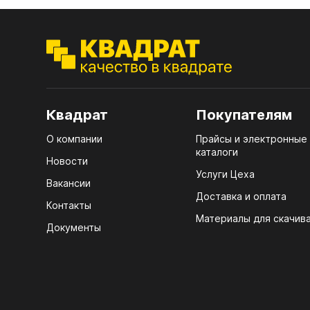
ЭГГ
Деко
Стол
мм
Квадрат
Покупателям
Стол
кром
О компании
Прайсы и электронные
каталоги
Новости
Стол
Услуги Цеха
лаки
Вакансии
Доставка и оплата
Стол
Контакты
4100
Материалы для скачив
Документы
Стол
ЛХД
R3 4
07.
Мебе
КРЕ
Плин