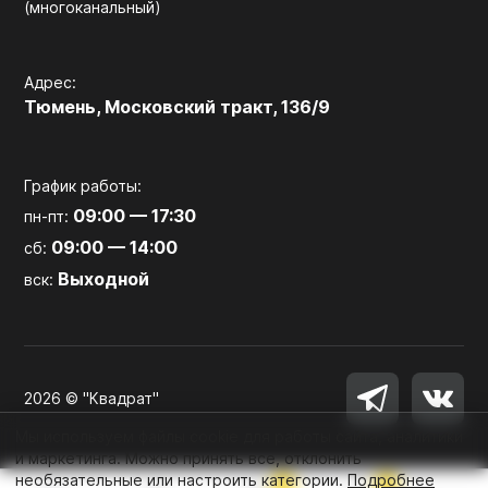
(многоканальный)
Адрес:
Тюмень, Московский тракт, 136/9
График работы:
09:00 — 17:30
пн-пт:
09:00 — 14:00
сб:
Выходной
вск:
2026 © "Квадрат"
Мы используем файлы cookie для работы сайта, аналитики
и маркетинга. Можно принять все, отклонить
необязательные или настроить категории.
Подробнее
0
0