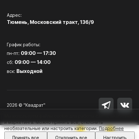
Адрес:
Тюмень, Московский тракт, 136/9
График работы:
09:00 — 17:30
пн-пт:
09:00 — 14:00
сб:
Выходной
вск:
2026 © "Квадрат"
Мы используем файлы cookie для работы сайта, аналитики
и маркетинга. Можно принять все, отклонить
необязательные или настроить категории.
Подробнее
0
0
Войти
Принять все
Отклонить все
Настроить