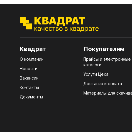
ЭГГ
Деко
Стол
мм
Квадрат
Покупателям
Стол
кром
О компании
Прайсы и электронные
каталоги
Новости
Стол
Услуги Цеха
лаки
Вакансии
Доставка и оплата
Стол
Контакты
4100
Материалы для скачив
Документы
Стол
ЛХД
R3 4
07.
Мебе
КРЕ
Плин