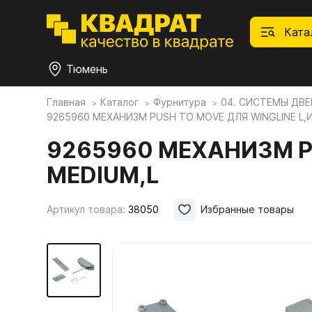
Ката
Тюмень
Главная
Каталог
Фурнитура
04. СИСТЕМЫ ДВЕ
9265960 МЕХАНИЗМ PUSH TO MOVE ДЛЯ WINGLINE L,
П
Ф
С
М
Ф
М
Плитные материалы
9265960 МЕХАНИЗМ P
MEDIUM,L
Фурнитура
Дек
01.
Ски
Това
1.1.
Мебе
Артикул товара:
38050
Избранные товары
Столешницы
оста
1.2.
Мой ЭГГЕР
1.3.
1.4.
Фасады
1.5.