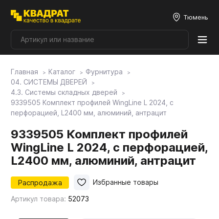
Тюмень
Главная
Каталог
Фурнитура
Плитные материалы
04. СИСТЕМЫ ДВЕРЕЙ
4.3. Системы складных дверей
9339505 Комплект профилей WingLine L 2024, с
Фурнитура
перфорацией, L2400 мм, алюминий, антрацит
9339505 Комплект профилей
Столешницы
WingLine L 2024, с перфорацией,
L2400 мм, алюминий, антрацит
Мой ЭГГЕР
Распродажа
Избранные товары
Артикул товара:
52073
Фасады