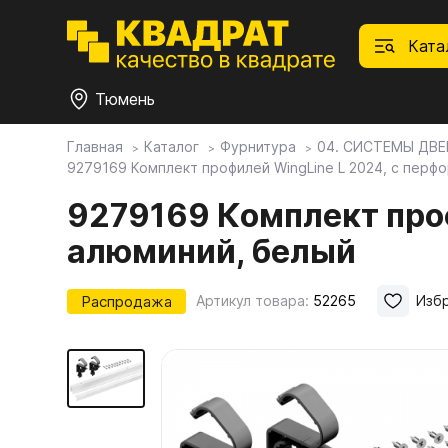
Ката
Тюмень
Главная
Каталог
Фурнитура
04. СИСТЕМЫ ДВЕ
9279169 Комплект профилей WingLine L 2024, с перф
П
Ф
С
М
Ф
М
Плитные материалы
9279169 Комплект проф
алюминий, белый
Фурнитура
Дек
01.
Ски
Това
1.1.
Мебе
Распродажа
Артикул товара:
52265
Изб
Столешницы
оста
1.2.
Мой ЭГГЕР
1.3.
1.4.
Фасады
1.5.