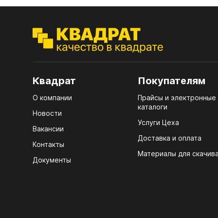
ЭГГ
Деко
Стол
мм
Квадрат
Покупателям
Стол
кром
О компании
Прайсы и электронные
каталоги
Новости
Стол
Услуги Цеха
лаки
Вакансии
Доставка и оплата
Стол
Контакты
4100
Материалы для скачив
Документы
Стол
ЛХД
R3 4
07.
Мебе
КРЕ
Плин