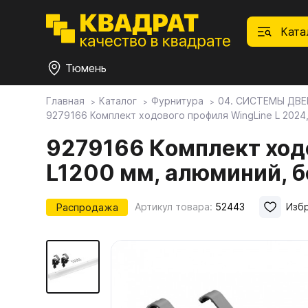
Ката
Тюмень
Главная
Каталог
Фурнитура
04. СИСТЕМЫ ДВЕ
9279166 Комплект ходового профиля WingLine L 2024
П
Ф
С
М
Ф
М
Плитные материалы
9279166 Комплект ходо
L1200 мм, алюминий, 
Фурнитура
Дек
01.
Ски
Това
1.1.
Мебе
Распродажа
Артикул товара:
52443
Изб
Столешницы
оста
1.2.
Мой ЭГГЕР
1.3.
1.4.
Фасады
1.5.