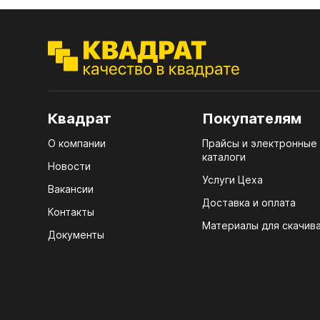
ЭГГ
Деко
Стол
мм
Квадрат
Покупателям
Стол
кром
О компании
Прайсы и электронные
каталоги
Новости
Стол
Услуги Цеха
лаки
Вакансии
Доставка и оплата
Стол
Контакты
4100
Материалы для скачив
Документы
Стол
ЛХД
R3 4
07.
Мебе
КРЕ
Плин