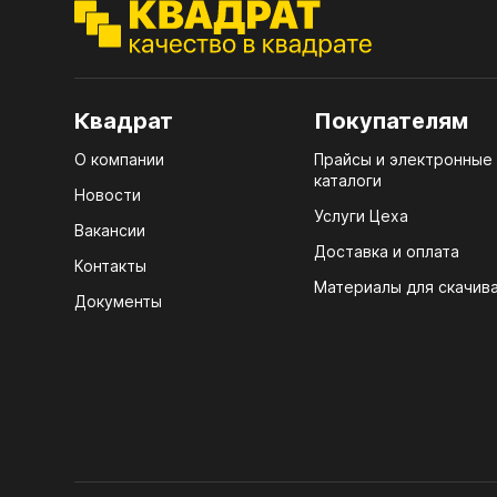
ЭГГ
Деко
Стол
Квадрат
Покупателям
мм
О компании
Прайсы и электронные
Стол
каталоги
кром
Новости
Услуги Цеха
Стол
Вакансии
лаки
Доставка и оплата
Контакты
Материалы для скачив
Стол
Документы
4100
Стол
ЛХД
R3 4
Мебе
07.
Плин
КРЕ