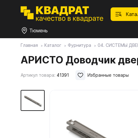
Ката
Тюмень
Главная
Каталог
Фурнитура
04. СИСТЕМЫ ДВЕ
П
Ф
С
М
Ф
М
АРИСТО Доводчик две
Плитные материалы
Артикул товара:
41391
Избранные товары
Фурнитура
Дек
01.
Ски
Това
1.1.
Мебе
Столешницы
оста
1.2.
Мой ЭГГЕР
1.3.
1.4.
Фасады
1.5.