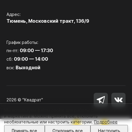
Адрес:
Тюмень, Московский тракт, 136/9
График работы:
09:00 — 17:30
пн-пт:
09:00 — 14:00
сб:
Выходной
вск:
2026 © "Квадрат"
Мы используем файлы cookie для работы сайта, аналитики
и маркетинга. Можно принять все, отклонить
необязательные или настроить категории.
Подробнее
0
0
Войти
Принять все
Отклонить все
Настроить