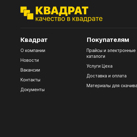
ЭГГ
Деко
Стол
мм
Квадрат
Покупателям
Стол
О компании
Прайсы и электронные
кром
каталоги
Новости
Услуги Цеха
Стол
Вакансии
лаки
Доставка и оплата
Контакты
Стол
Материалы для скачив
Документы
4100
Стол
ЛХД
R3 4
Мебе
07.
КРЕ
Плин