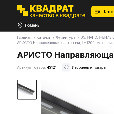
Ката
Тюмень
Главная
Каталог
Фурнитура
05. НАПОЛНЕНИЕ
АРИСТО Направляющая настенная, L=1200, металли
П
Ф
С
М
Ф
М
Плитные материалы
АРИСТО Направляющая
Фурнитура
Дек
01.
Ски
Артикул товара:
43121
Избранные товары
Това
1.1.
Мебе
Столешницы
оста
1.2.
Мой ЭГГЕР
1.3.
1.4.
Фасады
1.5.