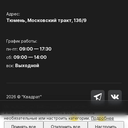
Адрес:
Тюмень, Московский тракт, 136/9
График работы:
09:00 — 17:30
пн-пт:
09:00 — 14:00
сб:
Выходной
вск:
2026 © "Квадрат"
Мы используем файлы cookie для работы сайта, аналитики
и маркетинга. Можно принять все, отклонить
необязательные или настроить категории.
Подробнее
0
0
Войти
Принять все
Отклонить все
Настроить